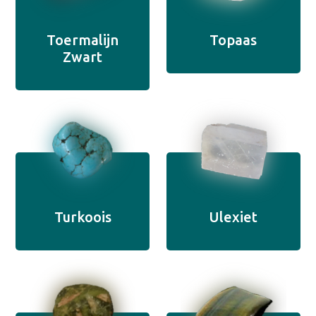
Toermalijn
Topaas
Zwart
Turkoois
Ulexiet