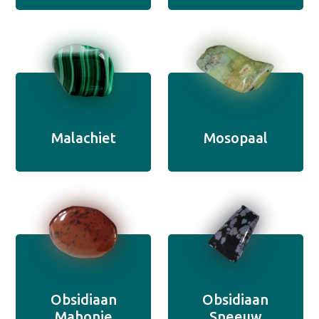
Malachiet
Mosopaal
Obsidiaan
Obsidiaan
Mahonie
Sneeuw