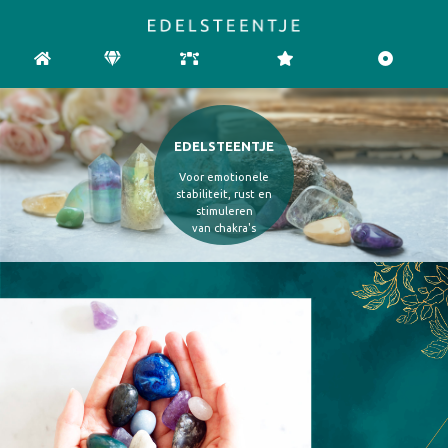
HOME
EDELSTENEN
CHAKRA
REINIGEN & OPLADEN
PENDELEN
EDELSTEENTJE
Voor emotionele
stabiliteit, rust en
stimuleren
van chakra's