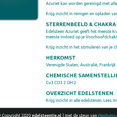
Azuriet kan worden gereinigd met all
Krijg inzicht in reinigen en opladen va
STERRENBEELD & CHAKRA
Edelsteen Azuriet geeft het meeste kr
meeste invloed op je Voorhoofdchakr
Krijg inzicht in het stimuleren van je c
HERKOMST
Verenigde Staten, Australië, Frankrijk
CHEMISCHE SAMENSTELLI
Cu3 CO3 2 OH 2
OVERZICHT EDELSTENEN
Krijg inzicht in alle edelstenen. Lees me
 Copyright 2020
edelsteentje.nl
| met de steun van
Mediums.