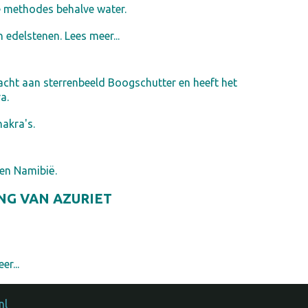
e methodes behalve water.
n edelstenen. Lees meer...
acht aan sterrenbeeld Boogschutter en heeft het
a.
hakra's.
 en Namibië.
NG VAN AZURIET
er...
nl