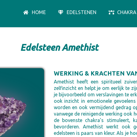
HOME
EDELSTENEN
CHAKRA
Edelsteen Amethist
WERKING & KRACHTEN VA
Amethist heeft een spiritueel zuiv
zelfinzicht en helpt je om eerlijk te z
je bijvoorbeeld om verslavingen te er
ook inzicht in emotionele gevoelen
worden en ook vermijdend gedrag op 
vanwege de reinigende werking ook he
de bovenste chakra’s stimuleert, ka
bevorderen. Amethist werkt ook g
edelsteen is paars van kleur. Als je h